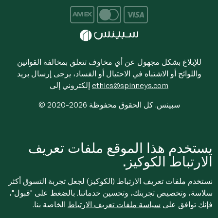
للإبلاغ بشكل مجهول عن أي مخاوف تتعلق بمخالفة القوانين
واللوائح أو الاشتباه في الاحتيال أو الفساد، يرجى إرسال بريد
ethics@spinneys.com
إلكتروني إلى
© 2020-2026 سبينس. كل الحقوق محفوظة
يستخدم هذا الموقع ملفات تعريف
الارتباط الكوكيز.
نستخدم ملفات تعريف الارتباط (الكوكيز) لجعل تجربة التسوق أكثر
سلاسة، وتخصيص تجربتك، وتحسين خدماتنا. بالضغط على "قبول"،
فإنك توافق على
سياسة ملفات تعريف الارتباط
الخاصة بنا.