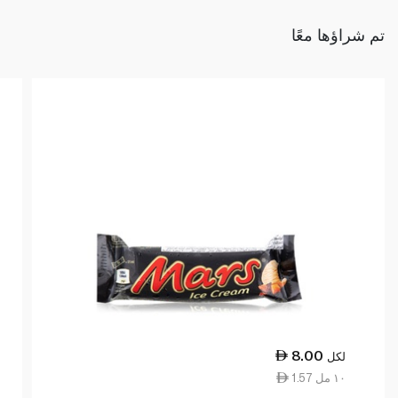
تم شراؤها معًا
8.00
لكل
1.57 ١٠ مل