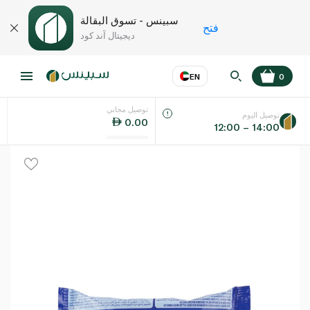
سبينس - تسوق البقالة
فتح
ديجيتال آند كود
EN
0
توصيل مجاني
عر
EN
اللغة
توصيل اليوم
0.00
12:00 – 14:00
UAE
KSA