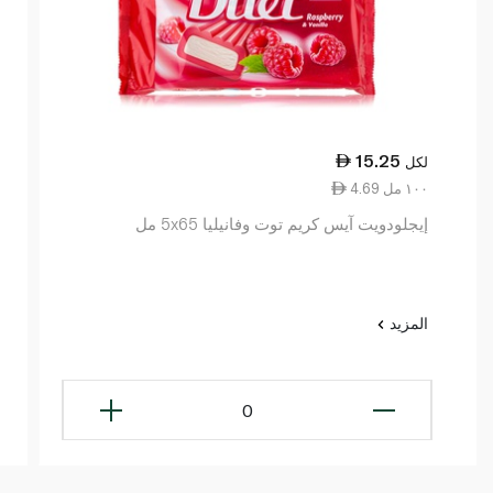
15.25
لكل
4.69 ١٠٠ مل
إيجلودويت آيس كريم توت وفانيليا 5x65 مل
المزيد
0