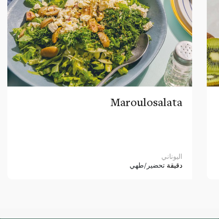
Maroulosalata
اليوناني
دقيقة
تحضير/طهي