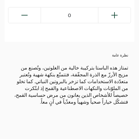
0
نظرة عامة
تمتاز هذه الباستا بتركيبة خالية من الغلوتين، وتُصنع من
مزيج الأرزّ مع الذرة المجفّفة، فتتمتّع بنكهة شهية وتُعتبر
متعدّدة الاستخدامات كما تزخر بالبروتين النباتي. كما تخلو
من الملوّنات والنكهات الاصطناعية والقمح إذ ابتُكرت
خصيصاً للأشخاص الذين يعانون من مرض حساسية القمح،
فتشكّل خياراً صحياً وشهياً ومغذّياً في آنٍ معاً.