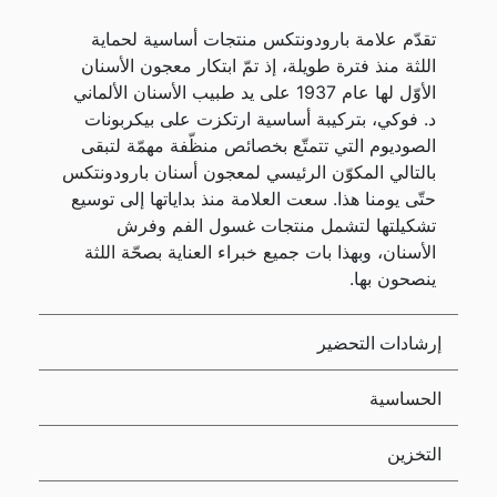
تقدّم علامة بارودونتكس منتجات أساسية لحماية
اللثة منذ فترة طويلة، إذ تمّ ابتكار معجون الأسنان
الأوّل لها عام 1937 على يد طبيب الأسنان الألماني
د. فوكي، بتركيبة أساسية ارتكزت على بيكربونات
الصوديوم التي تتمتّع بخصائص منظّفة مهمّة لتبقى
بالتالي المكوّن الرئيسي لمعجون أسنان بارودونتكس
حتّى يومنا هذا. سعت العلامة منذ بداياتها إلى توسيع
تشكيلتها لتشمل منتجات غسول الفم وفرش
الأسنان، وبهذا بات جميع خبراء العناية بصحّة اللثة
ينصحون بها.
إرشادات التحضير
الحساسية
التخزين