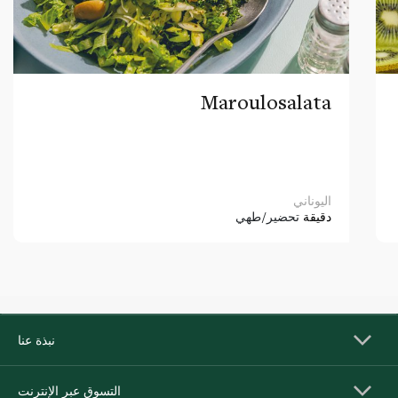
Maroulosalata
اليوناني
دقيقة
تحضير/طهي
نبذة عنا
التسوق عبر الإنترنت