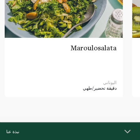
Maroulosalata
اليوناني
دقيقة
تحضير/طهي
نبذة عنا