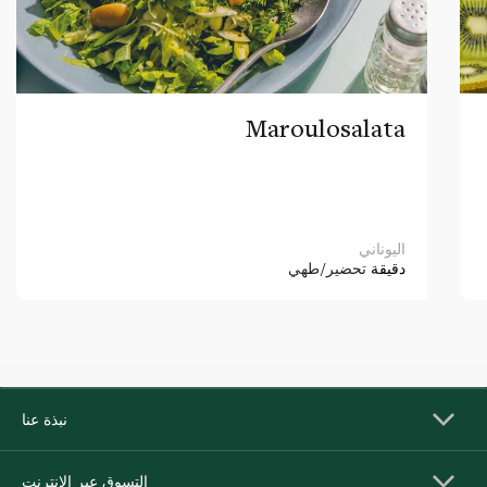
Maroulosalata
اليوناني
دقيقة
تحضير/طهي
نبذة عنا
التسوق عبر الإنترنت