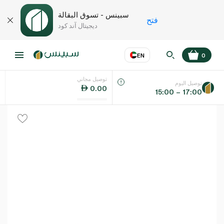
سبينس - تسوق البقالة
فتح
ديجيتال آند كود
EN
0
توصيل مجاني
عر
EN
اللغة
توصيل اليوم
0.00
15:00 – 17:00
UAE
KSA