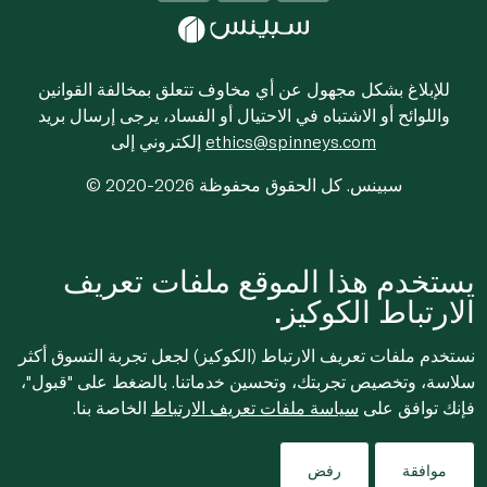
للإبلاغ بشكل مجهول عن أي مخاوف تتعلق بمخالفة القوانين
واللوائح أو الاشتباه في الاحتيال أو الفساد، يرجى إرسال بريد
ethics@spinneys.com
إلكتروني إلى
© 2020-2026 سبينس. كل الحقوق محفوظة
يستخدم هذا الموقع ملفات تعريف
الارتباط الكوكيز.
نستخدم ملفات تعريف الارتباط (الكوكيز) لجعل تجربة التسوق أكثر
سلاسة، وتخصيص تجربتك، وتحسين خدماتنا. بالضغط على "قبول"،
فإنك توافق على
سياسة ملفات تعريف الارتباط
الخاصة بنا.
موافقة
رفض