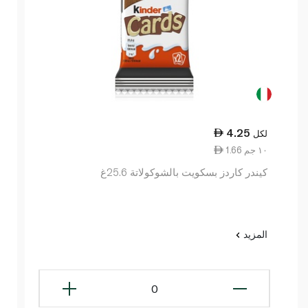
4.25
لكل
1.66 ١٠ جم
كيندر كاردز بسكويت بالشوكولاتة 25.6غ
المزيد
0