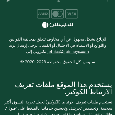
للإبلاغ بشكل مجهول عن أي مخاوف تتعلق بمخالفة القوانين
واللوائح أو الاشتباه في الاحتيال أو الفساد، يرجى إرسال بريد
ethics@spinneys.com
إلكتروني إلى
© 2020-2026 سبينس. كل الحقوق محفوظة
يستخدم هذا الموقع ملفات تعريف
الارتباط الكوكيز.
نستخدم ملفات تعريف الارتباط (الكوكيز) لجعل تجربة التسوق أكثر
سلاسة، وتخصيص تجربتك، وتحسين خدماتنا. بالضغط على "قبول"،
فإنك توافق على
سياسة ملفات تعريف الارتباط
الخاصة بنا.