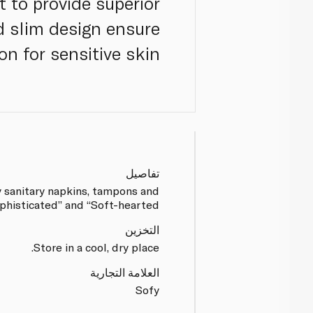
 to provide superior
 slim design ensure
n for sensitive skin.
تفاصيل
y sanitary napkins, tampons and
phisticated” and “Soft-hearted“.
التخزين
Store in a cool, dry place.
العلامة التجارية
Sofy