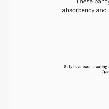
These panty
absorbency and 
Sofy have been creating 
pa