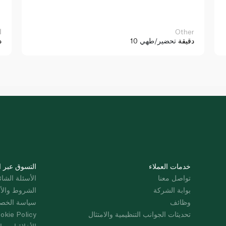
Other
ا
10 دقيقة
تحضير/طهي
د
خدمات العملاء
التسوق عبر ا
تواصل معنا
الأسئلة الشائ
بوابة الشركة
الشروط والأ
وظائف
سياسة الخص
تحديثات الجوانب التنظيمية والامتثال
okie Policy