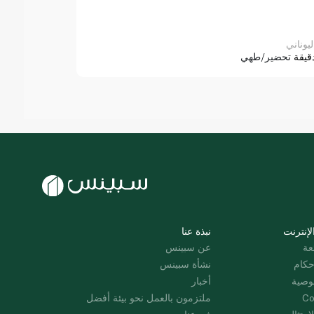
ليوناني
قيقة
تحضير/طهي
لإنترنت
نبذة عنا
عة
عن سبينس
حكام
نشأة سبينس
وصية
أخبار
Co
ملتزمون بالعمل نحو بيئة أفضل