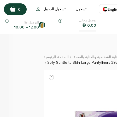
Sofy Gentle to Skin Large Pantyliners 29cm x 56
التسجيل
تسجيل الدخول
0
Engli
لكل
توصيل مجاني
اللغة
E
التوصيل غدًا
0.00
10:00 – 12:00
UAE
KSA
ة الشخصية والعناية بالصحة
الصفحة الرئيسية
Sofy Gentle to Skin Large Pantyliners 29