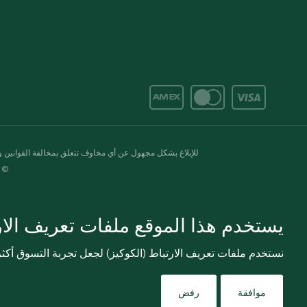
للإبلاغ بشكل مجهول عن أي مخاوف تتعلق بمخالفة القوانين وال
© 2020-2026 سبينس. كل الحقوق محفو
يستخدم هذا الموقع ملفات تعريف الارت
نستخدم ملفات تعريف الارتباط (الكوكيز) لجعل تجربة التسوق أك
موافقة
رفض