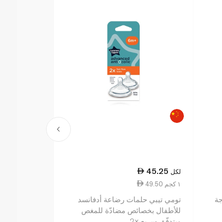
44.25
45.25
لكل
لكل
49.50 ١ كجم
0.89 ١٠ مل
جة
تومي تيبي حلمات رضاعة أدفانسد
eanser 500ml
للأطفال بخصائص مضادّة للمغص
وبتدفّق سريع ×2