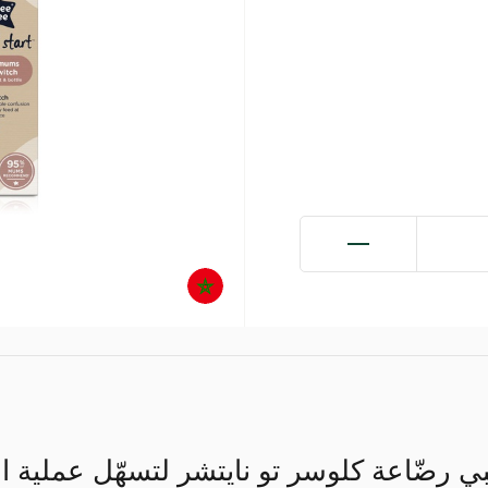
ي رضّاعة كلوسر تو نايتشر لتسهّل عملية ا