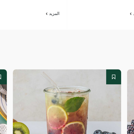
د
المزيد