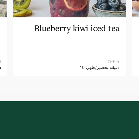
a
Blueberry kiwi iced tea
Other
ا
10 دقيقة
تحضير/طهي
د