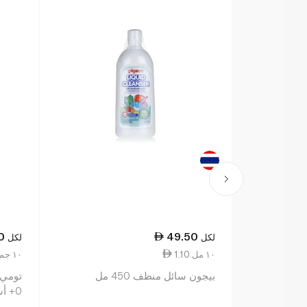
0
49.50
لكل
لكل
1.10 ١٠ مل
35.94 ١٠ جم
بيجون سائل منظف 450 مل
تومي 
0+ أشهر × 2