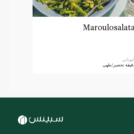
Maroulosalat
ليوناني
قيقة
تحضير/طهي