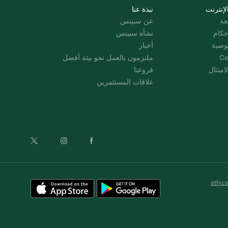
لإنترنت
نبذة عنا
عة
عن سبينس
حكام
نشأة سبينس
وصية
أخبار
Co
ملتزمون بالعمل نحو بيئة أفضل
امتثال
فروعنا
علاقات المستثمرين
ethic