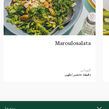
Maroulosalata
اليوناني
دقيقة
تحضير/طهي
نبذة عنا