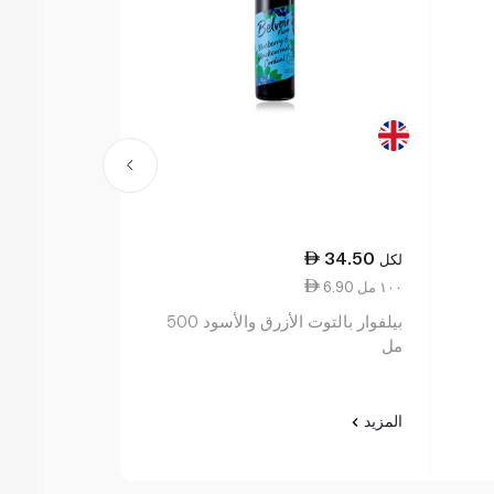
26.00
34.50
لكل
لكل
6.90 ١٠٠ مل
3.94 ١٠ مل
بيلفوار بالتوت الأزرق والأسود 500
روبنسونز عصي
مل
والمانغو بحجم
المضاف 66 مل
المزيد
المزيد