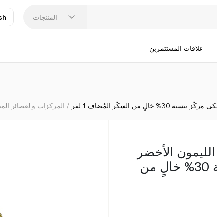
ويتروز كورديال عصير الليمون الأخضر المكسيكي مركّز بنسب
المنتجات
sh
عر
N
علاقات المستثمرين
من السكّر المُضاف 1 ليتر
المركزات والعصائر المحل
الليمون الأخضر
المكسيكي مركّز بنسبة 30% خالٍ من