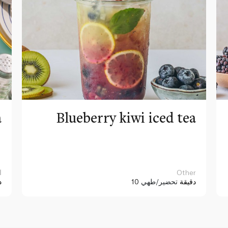
a
Blueberry kiwi iced tea
Other
ا
10 دقيقة
تحضير/طهي
د