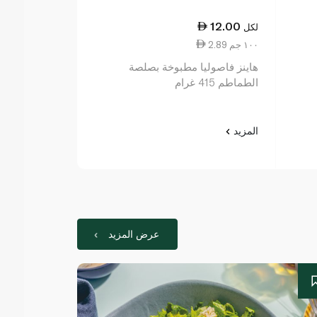
42.50
12.00
لكل
لكل
2.89 ١٠٠ جم
8.50 ١٠٠ جم
هاينز فاصوليا مطبوخة بصلصة
الطماطم 415 غرام
استرالى 5 % دهون اقل 500 غرام
المزيد
المزيد
عرض المزيد