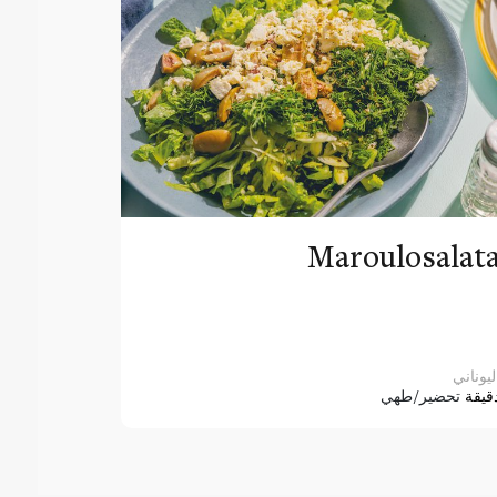
Maroulosalat
ليوناني
قيقة
تحضير/طهي