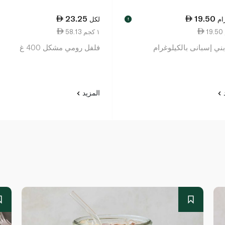
23.25
19.50
ام
لكل
!
58.13 ١ كجم
ني إسبانى بالكيلوغرام
فلفل رومي مشكل 400 غ
د
المزيد