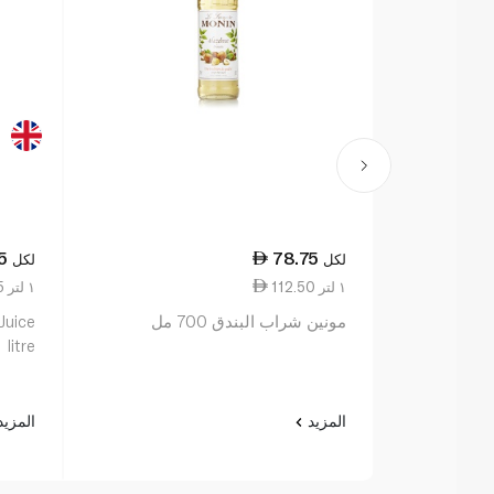
5
78.75
لكل
لكل
112.50 ١ لتر
24.75 ١ لتر
مونين شراب البندق 700 مل
Juice
litre
المزيد
المزي