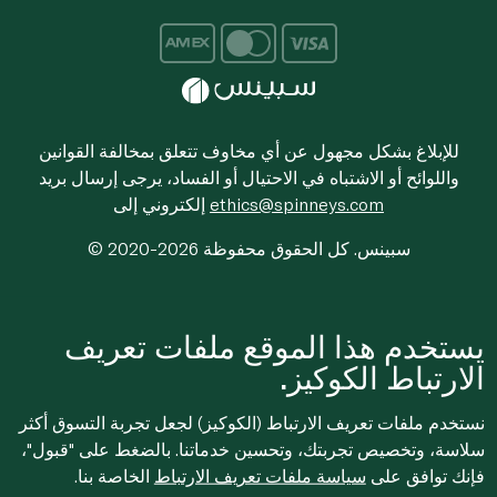
للإبلاغ بشكل مجهول عن أي مخاوف تتعلق بمخالفة القوانين
واللوائح أو الاشتباه في الاحتيال أو الفساد، يرجى إرسال بريد
ethics@spinneys.com
إلكتروني إلى
© 2020-2026 سبينس. كل الحقوق محفوظة
يستخدم هذا الموقع ملفات تعريف
الارتباط الكوكيز.
نستخدم ملفات تعريف الارتباط (الكوكيز) لجعل تجربة التسوق أكثر
سلاسة، وتخصيص تجربتك، وتحسين خدماتنا. بالضغط على "قبول"،
فإنك توافق على
سياسة ملفات تعريف الارتباط
الخاصة بنا.