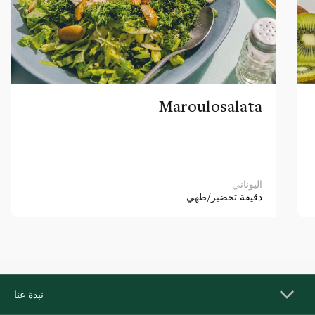
Maroulosalata
اليوناني
دقيقة
تحضير/طهي
نبذة عنا