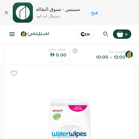
سبينس - تسوق البقالة
فتح
ديجيتال آند كود
EN
0
توصيل مجاني
عر
EN
اللغة
التوصيل غدًا
0.00
10:00 – 12:00
UAE
KSA