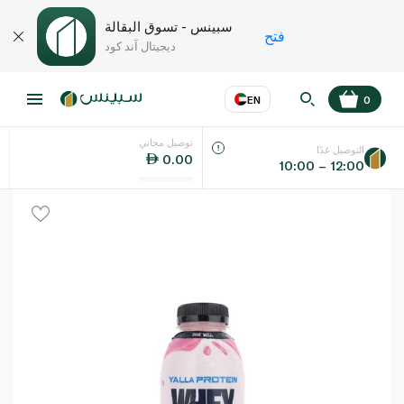
سبينس - تسوق البقالة
فتح
ديجيتال آند كود
EN
0
توصيل مجاني
عر
EN
اللغة
التوصيل غدًا
0.00
10:00 – 12:00
UAE
KSA