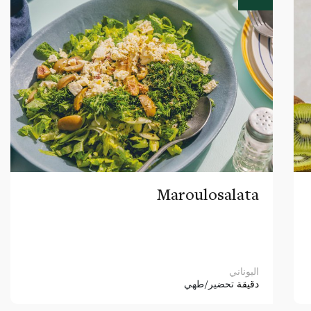
Maroulosalata
اليوناني
دقيقة
تحضير/طهي