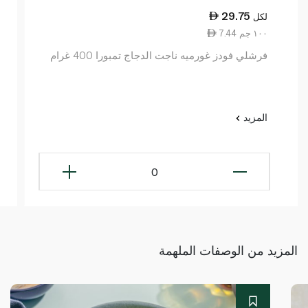
29.75
لكل
7.44 ١٠٠ جم
فرشلي فودز غورميه ناجت الدجاج تمبورا 400 غرام
المزيد
0
المزيد من الوصفات الملهمة