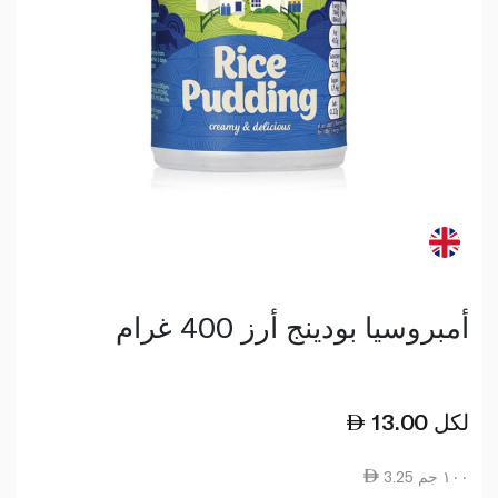
أمبروسيا بودينج أرز 400 غرام
لكل
13.00
3.25 ١٠٠ جم