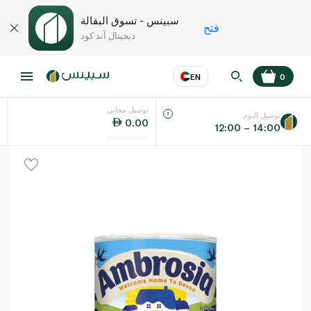
سبينس - تسوق البقالة
فتح
ديجيتال آند كود
EN
0
توصيل مجاني
عر
EN
اللغة
توصيل اليوم
0.00
12:00 – 14:00
UAE
KSA