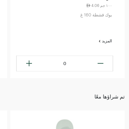
4.06 ١٠٠ جم
بوك قشطة 160 غ
المزيد
0
تم شراؤها معًا