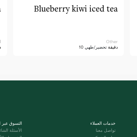
a
Blueberry kiwi iced tea
Other
ا
10 دقيقة
تحضير/طهي
د
خدمات العملاء
التسوق عبر ا
تواصل معنا
الأسئلة الشائ