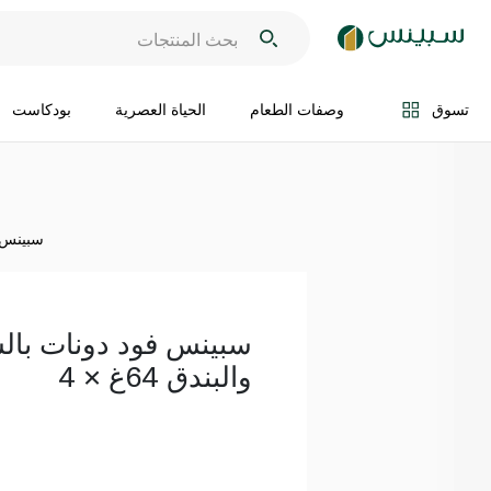
اضف الى السلة
تسوق
وصفات الطعام
الحياة العصرية
بودكاست
سبينس فو
سبينس فود دونات بالش
والبندق 64غ × 4