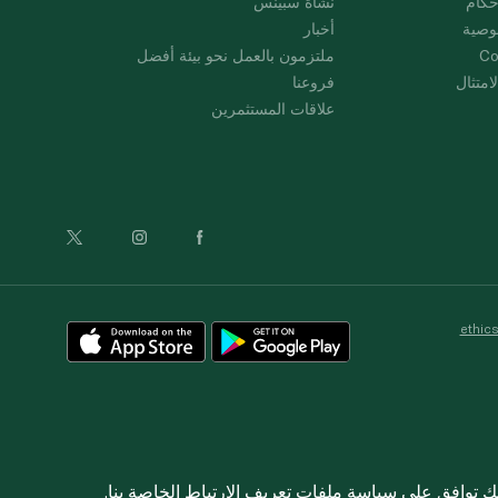
حكام
نشأة سبينس
وصية
أخبار
Co
ملتزمون بالعمل نحو بيئة أفضل
امتثال
فروعنا
علاقات المستثمرين
ethic
نك توافق على
سياسة ملفات تعريف الارتباط
الخاصة بنا.