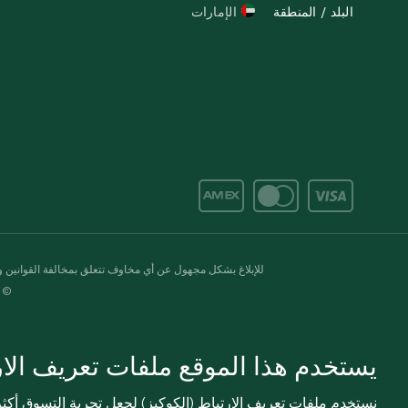
البلد / المنطقة
الإمارات
للإبلاغ بشكل مجهول عن أي مخاوف تتعلق بمخالفة القوانين وال
© 2020-2026 سبينس. كل الحقوق محفو
يستخدم هذا الموقع ملفات تعريف الارت
نستخدم ملفات تعريف الارتباط (الكوكيز) لجعل تجربة التسوق أك