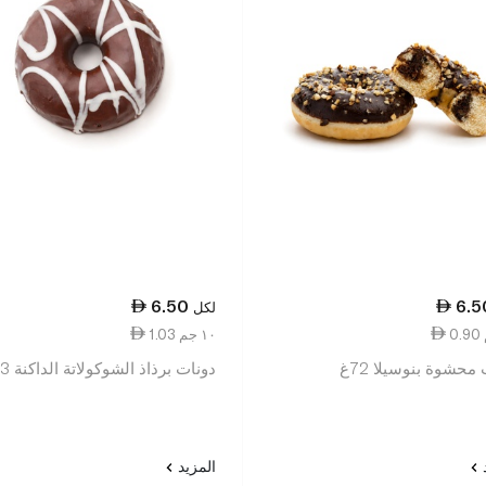
6.50
6.5
لكل
1.03 ١٠ جم
محشوة بنوسيلا 72غ
دونات برذاذ الشوكولاتة الداكنة 63غ
د
المزيد