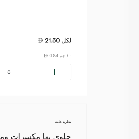
لكل
21.50
0.84 ١٠ جم
0
نظرة عامة
حلوى بها مكسرات ومخب