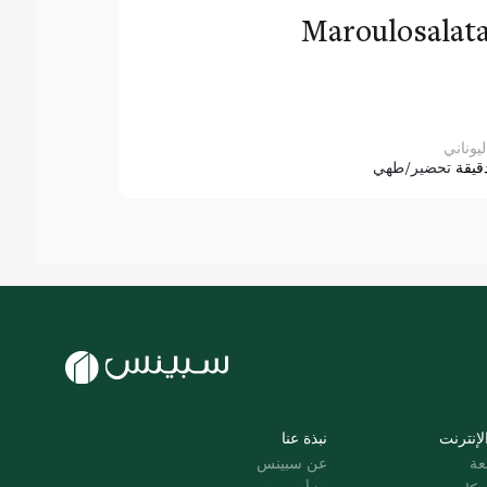
Maroulosalat
ليوناني
قيقة
تحضير/طهي
لإنترنت
نبذة عنا
عة
عن سبينس