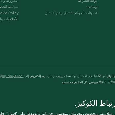
بوابة الشركة
الشروط والأ
وظائف
سياسة الخص
تحديثات الجوانب التنظيمية والامتثال
okie Policy
الأخلاقيات وال
لوائح أو الاشتباه في الاحتيال أو الفساد، يرجى إرسال بريد إلكتروني إلى
s@spinneys.com
ظة
باط الكوكيز.
ثر سلاسة، وتخصيص تجربتك، وتحسين خدماتنا. بالضغط على "قبول"، فإ