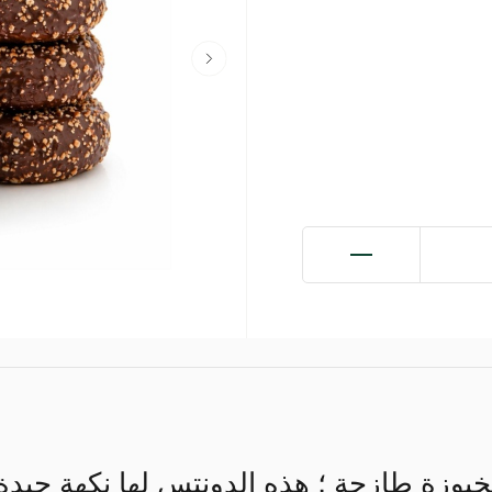
وزة طازجة ؛ هذه الدونتس لها نكهة جيدة و