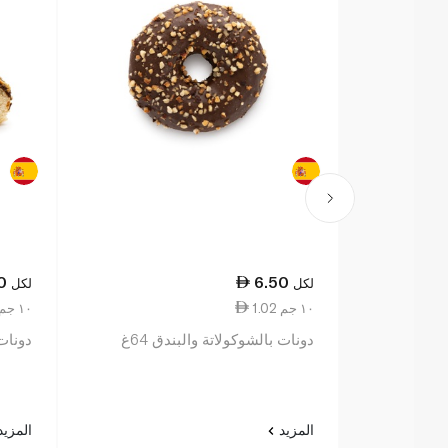
0
6.50
لكل
لكل
1.02 ١٠ جم
0.90 ١٠ جم
دونات بالشوكولاتة والبندق 64غ
دونات 
المزيد
المزي