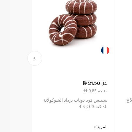
6.25
21.50
لكل
لكل
0.85 ١٠ جم
1.28 ١٠ جم
سبينس فود دونات برذاذ الشوكولاتة
دونات بالسكر 49غ
الداكنة 63غ × 4
المزيد
المزيد