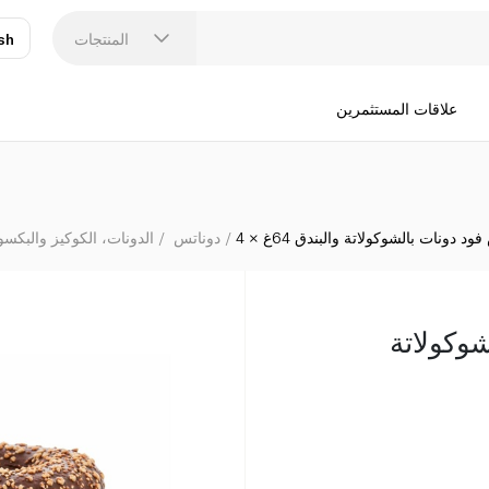
المنتجات
sh
عر
N
علاقات المستثمرين
د دونات بالشوكولاتة والبندق 64غ × 4
دوناتس
الدونات، الكوكيز والبكس
وكولاتة