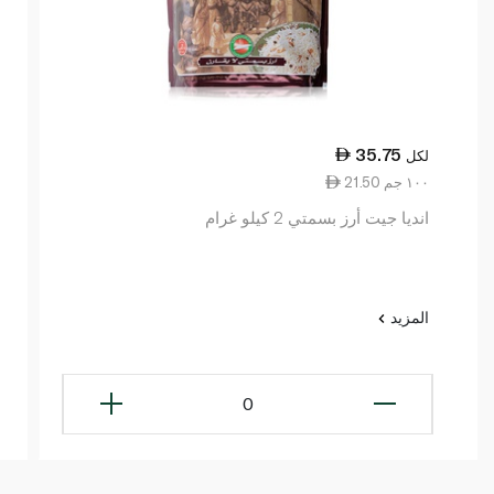
35.75
لكل
21.50 ١٠٠ جم
انديا جيت أرز بسمتي 2 كيلو غرام
المزيد
0