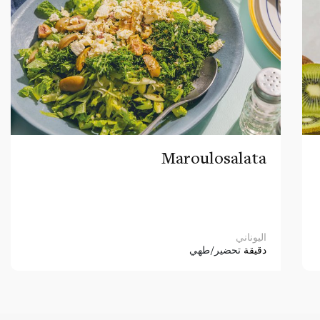
Maroulosalata
اليوناني
دقيقة
تحضير/طهي