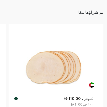
تم شراؤها معًا
110.00
كيلوغرام
!
11.00 ١٠٠ جم