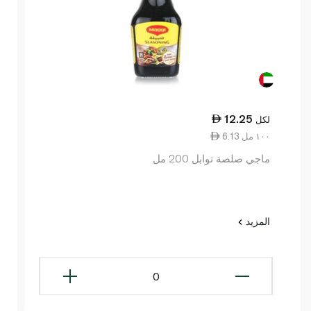
12.25
لكل
6.13 ١٠٠ مل
ماجي صلصة توابل 200 مل
المزيد
0