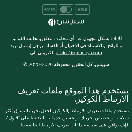
للإبلاغ بشكل مجهول عن أي مخاوف تتعلق بمخالفة القوانين
واللوائح أو الاشتباه في الاحتيال أو الفساد، يرجى إرسال بريد
ethics@spinneys.com
إلكتروني إلى
© 2020-2026 سبينس. كل الحقوق محفوظة
يستخدم هذا الموقع ملفات تعريف
الارتباط الكوكيز.
نستخدم ملفات تعريف الارتباط (الكوكيز) لجعل تجربة التسوق أكثر
سلاسة، وتخصيص تجربتك، وتحسين خدماتنا. بالضغط على "قبول"،
فإنك توافق على
سياسة ملفات تعريف الارتباط
الخاصة بنا.