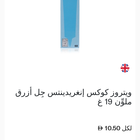
ويتروز كوكس إنغريدينتس جِل أزرق
ملوِّن 19 غ
لكل
10.50