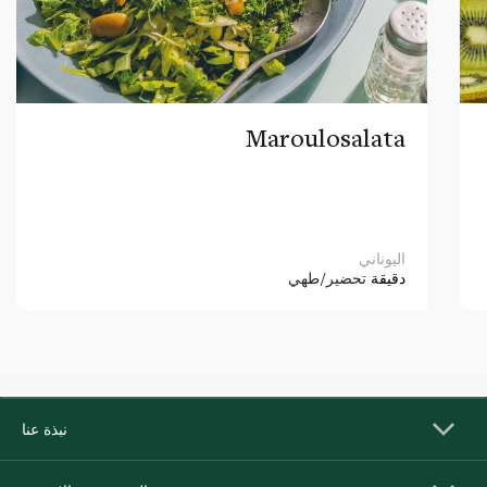
Maroulosalata
اليوناني
دقيقة
تحضير/طهي
نبذة عنا