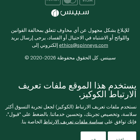
للإبلاغ بشكل مجهول عن أي مخاوف تتعلق بمخالفة القوانين
واللوائح أو الاشتباه في الاحتيال أو الفساد، يرجى إرسال بريد
ethics@spinneys.com
إلكتروني إلى
© 2020-2026 سبينس. كل الحقوق محفوظة
يستخدم هذا الموقع ملفات تعريف
الارتباط الكوكيز.
نستخدم ملفات تعريف الارتباط (الكوكيز) لجعل تجربة التسوق أكثر
سلاسة، وتخصيص تجربتك، وتحسين خدماتنا. بالضغط على "قبول"،
فإنك توافق على
سياسة ملفات تعريف الارتباط
الخاصة بنا.
موافقة
رفض