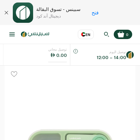
سبينس - تسوق البقالة
فتح
ديجيتال آند كود
EN
0
توصيل مجاني
عر
EN
اللغة
توصيل اليوم
0.00
12:00 – 14:00
UAE
KSA