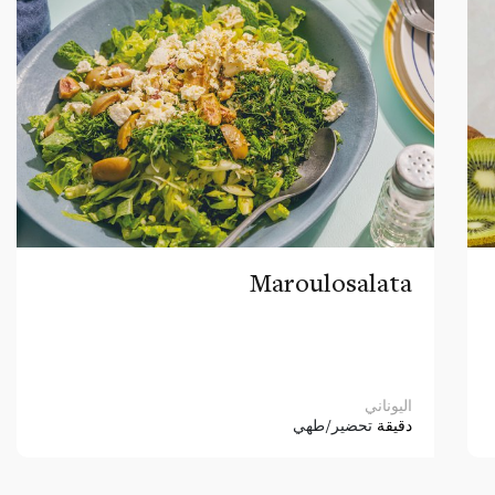
Maroulosalata
اليوناني
دقيقة
تحضير/طهي