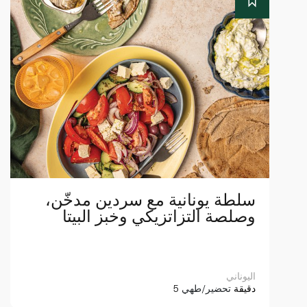
سلطة يونانية مع سردين مدخّن،
وصلصة التزاتزيكي وخبز البيتا
اليوناني
5 دقيقة
تحضير/طهي