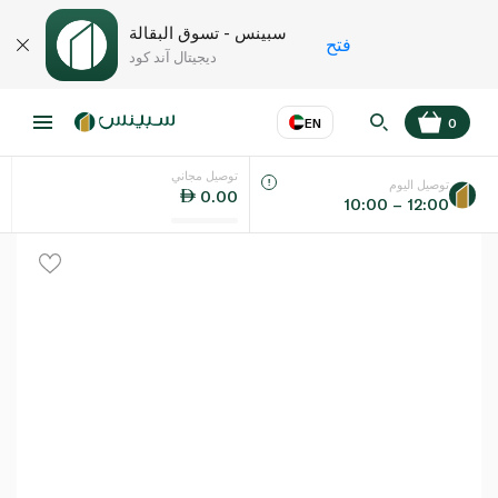
سبينس - تسوق البقالة
فتح
ديجيتال آند كود
EN
0
توصيل مجاني
عر
EN
اللغة
توصيل اليوم
0.00
10:00 – 12:00
UAE
KSA