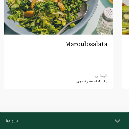
Maroulosalata
اليوناني
دقيقة
تحضير/طهي
نبذة عنا