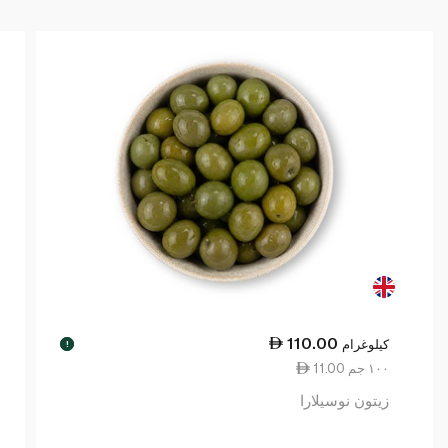
110.00
كيلوغرام
!
11.00 ١٠٠ جم
زيتون نوسيلارا