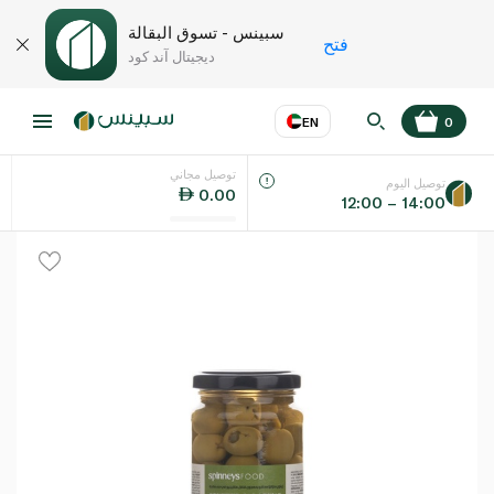
سبينس - تسوق البقالة
فتح
ديجيتال آند كود
EN
0
توصيل مجاني
عر
EN
اللغة
توصيل اليوم
0.00
12:00 – 14:00
UAE
KSA