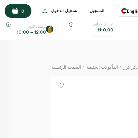
جو أهيد شرائح التفاح المقرمشة 174 جرام
التسجيل
تسجيل الدخول
0
Engli
لكل
توصيل مجاني
اللغة
E
توصيل اليوم
0.00
10:00 – 12:00
UAE
KSA
لكراكرز
المأكولات الخفيفة
الصفحة الرئيسية