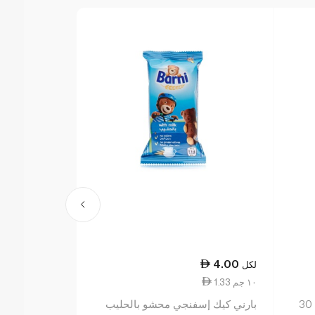
18.50
4.00
لكل
لكل
1.33 ١٠ جم
13.21 ١٠٠ جم
بارني كعكة إسفنجية بالشوكولاتة 30
بارني كيك إسفنجي محشو بالحليب