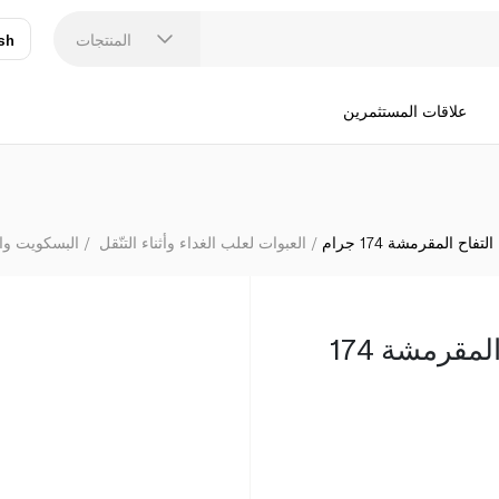
المنتجات
sh
عر
N
علاقات المستثمرين
فاح المقرمشة 174 جرام
العبوات لعلب الغداء وأثناء التنّقل
البسكويت وا
جو أهيد شرائح التفاح المقرمشة 174