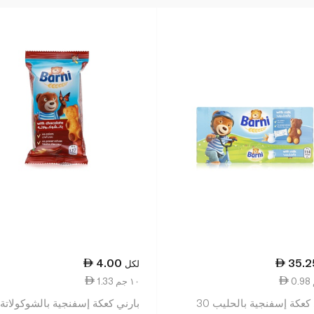
4.00
35.2
لكل
1.33 ١٠ جم
بارني كعكة إسفنجية بالحليب 30