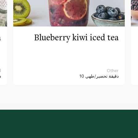
a
Blueberry kiwi iced tea
Other
ا
10 دقيقة
تحضير/طهي
د