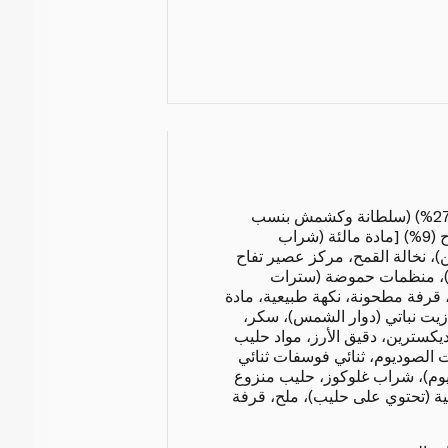
دقيق القمح، عنب مجفف (27%) (سلطانة وكشمش بنسب
متفاوتة)، حشوة بنكهة التفاح (9%) [مادة مالئة (شراب
، نخالة القمح، مركز عصير تفاح
كتين)، منظمات حموضة (سترات
قرفة مطحونة، نكهة طبيعية، مادة
، زيت نباتي (دوار الشمس)، سكر،
وديكسترين، دقيق الأرز، مواد حليب
ت الصوديوم، ثنائي فوسفات ثنائي
نيوم)، شراب غلوكوز، حليب منزوع
 (تحتوي على حليب)، ملح، قرفة