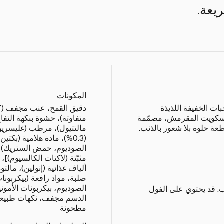
يعة.
المكونات
ات الخفيفة اللذيذة
البسكويت المقرمش، مصمّمة
ة حلوة بلا شعور بالذنب.
مالتتيول)، مرطب (غليسرين)
(0.3%)، مادة هلامية (ب
الصوديوم، حمض الستريك)، 
مثبّتة (لاكتات الكالسيوم)]
ألياف غذائية (إنولين)، مالت
صلبة، مواد رافعة (بيكربونا
الصوديوم، بيكربونات الأمو
. قد يحتوي على الفول
الدسم مجفف، نكهات طبيعية
مطحونة