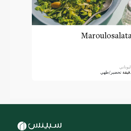
Maroulosalat
ليوناني
قيقة
تحضير/طهي