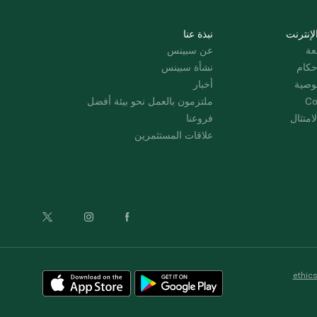
لإنترنت
نبذة عنا
عة
عن سبينس
حكام
نشأة سبينس
وصية
أخبار
Co
ملتزمون بالعمل نحو بيئة أفضل
امتثال
فروعنا
علاقات المستثمرين
ethic