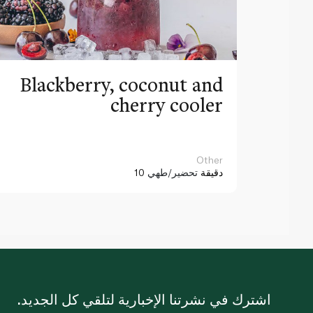
Blackberry, coconut and
cherry cooler
Other
10 دقيقة
تحضير/طهي
اشترك في نشرتنا الإخبارية لتلقي كل الجديد.