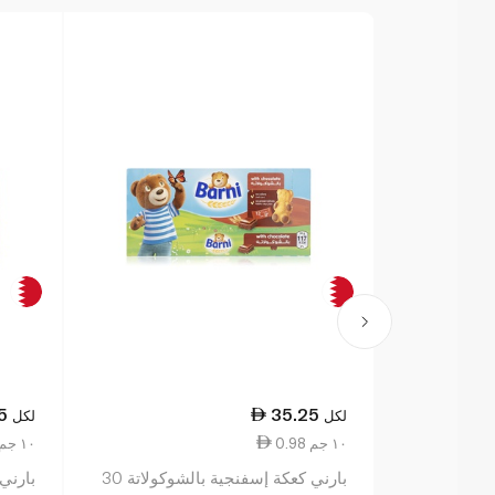
5
35.25
لكل
لكل
0.98 ١٠ جم
0.98 ١٠ جم
بارني كعكة إسفنجية بالشوكولاتة 30